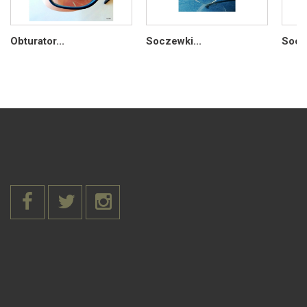
Obturator...
Soczewki...
Socze