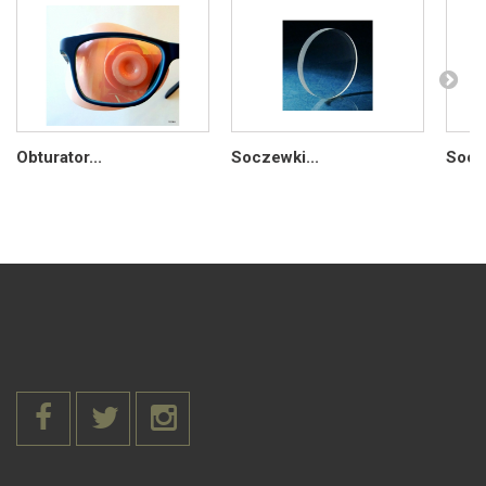
Obturator...
Soczewki...
Socze