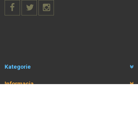
Kategorie
Informacja
Dane kontaktowe
Copyrights 2016
|
Polityka Prywatności
Created by
Network Way